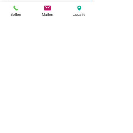
Bellen
Mailen
Locatie
Verstuur
Sint-Eloois-Winkelsestraat 53
8800 Oekene
Tel:
0472 86 41 96
e-mail:
vanacker_sofie@hotmail.com
Enkel op afspraak
LOCATIE